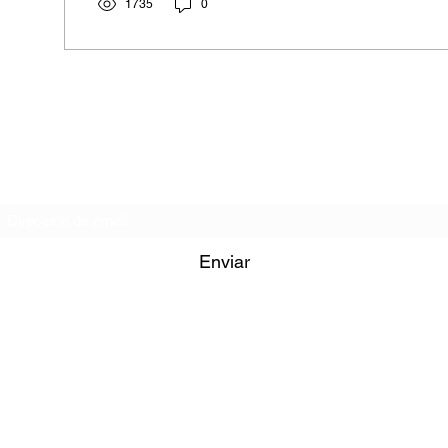
1735
0
GRUPO FICCAP
Formulario de suscripción
Enviar
contacto@ficcap.com
5576291469
México