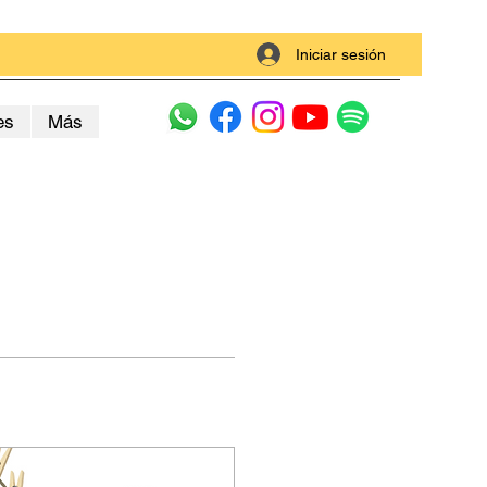
Iniciar sesión
es
Más