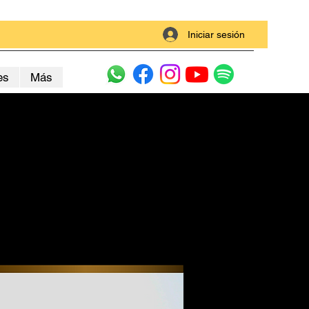
Iniciar sesión
es
Más