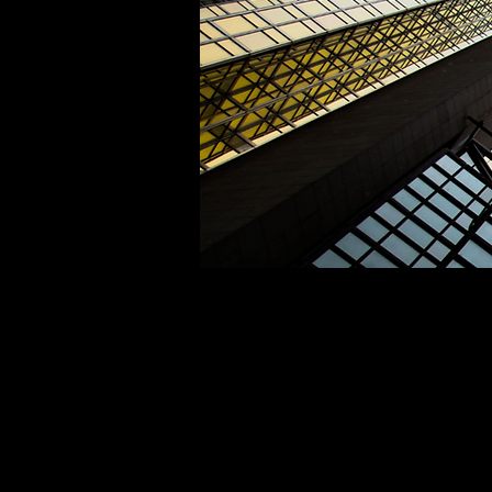
Somos una organización que fusiona de
Nuestro eje tiene como base la profes