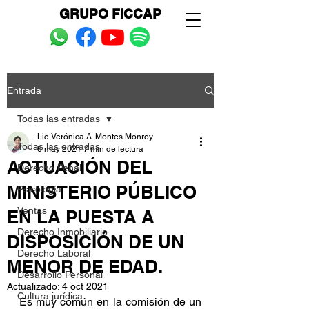
GRUPO FICCAP
Entrada
Todas las entradas
Lic. Verónica A. Montes Monroy
Todas las entradas
6 may 2021
7 min de lectura
ACTUACIÓN DEL
Derecho Penal
MINISTERIO PÚBLICO
Psicología
Ventas
EN LA PUESTA A
Derecho Inmobiliario
DISPOSICIÓN DE UN
Derecho Laboral
MENOR DE EDAD.
Desarrollo Personal
Actualizado:
4 oct 2021
Cultura jurídica
Es muy común en la comisión de un 