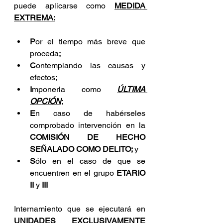
puede aplicarse como 
MEDIDA 
EXTREMA:
P
or el tiempo más breve que 
proceda
;
C
ontemplando las causas y 
efectos;
I
mponerla como 
ÚLTIMA 
OPCIÓN
;
E
n caso de habérseles 
comprobado intervención en la 
COMISIÓN DE HECHO 
SEÑALADO COMO DELITO; 
y
S
ólo en el caso de que se 
encuentren en el grupo 
ETARIO 
II
 y 
III
Internamiento que se ejecutará en 
UNIDADES EXCLUSIVAMENTE 