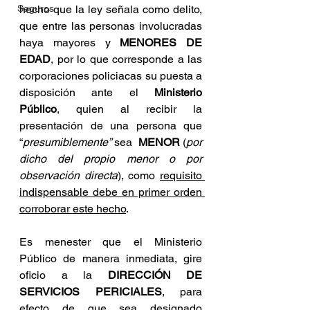
Seguros
hecho que la ley señala como delito, 
que entre las personas involucradas 
haya mayores y 
MENORES DE 
EDAD
, por lo que corresponde a las 
corporaciones policiacas su puesta a 
disposición ante el 
Ministerio 
Público
, quien al recibir la 
presentación de una persona que 
“
presumiblemente”
 sea  
MENOR
 (
por 
dicho del propio menor o por 
observación directa
), como 
requisito 
indispensable debe en primer orden 
corroborar este hecho
.
Es menester que el Ministerio 
Público de manera inmediata, gire 
oficio a la 
DIRECCIÓN DE 
SERVICIOS PERICIALES
, para 
efecto de que sea designado 