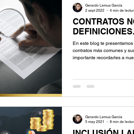
ollo Personal
Cultura jurídica
Seguros
Gerardo Lemus García
2 sept 2022
4 min de lectu
CONTRATOS N
DEFINICIONES
En este blog te presentamos 
contratos más comunes y su
importante recordarles a nues
Gerardo Lemus García
5 may 2021
8 min de lectu
INCLUSIÓN L