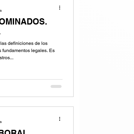
ra
OMINADOS.
.
las definiciones de los
s fundamentos legales. Es
tros...
ra
ABORAL