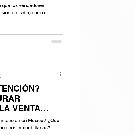
que los vendedores
sión un trabajo poco...
ra
TENCIÓN?
URAR
LA VENTA
 EN MÉXICO?
de intención en México? ¿Qué
aciones inmoobiliarias?