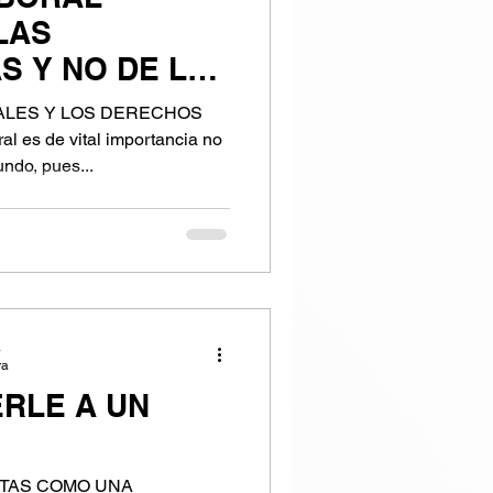
LAS
S Y NO DE LAS
S!
ALES Y LOS DERECHOS
 es de vital importancia no
undo, pues...
a
ra
RLE A UN
NTAS COMO UNA