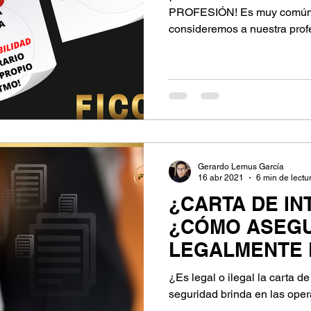
PROFESIÓN! Es muy común 
consideremos a nuestra profe
Gerardo Lemus García
16 abr 2021
6 min de lectu
¿CARTA DE IN
¿CÓMO ASEG
LEGALMENTE 
INMOBILIARIA
¿Es legal o ilegal la carta 
seguridad brinda en las oper