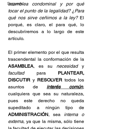
Seguros
asamblea condominal y por qué 
tocar el punto de la legalidad? ¿Para 
qué nos sirve ceñirnos a la ley?
 El 
porqué, es claro, el para qué, lo 
descubriremos a lo largo de este 
artículo.
El primer elemento por el que resulta 
trascendental la conformación de la 
ASAMBLEA
, es su 
necesidad
 y
facultad
 para 
PLANTEAR, 
DISCUTIR
 y 
RESOLVER
 todos los 
asuntos de 
interés común
, 
cualquiera que sea su naturaleza, 
pues este derecho no queda 
supeditado a ningún tipo de 
ADMINISTRACIÓN
, sea 
interna o 
externa
, ya que la misma, sólo tiene 
la facultad de ejecutar las decisiones 