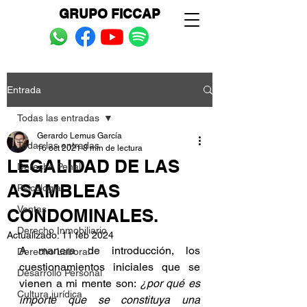
GRUPO FICCAP
Entrada
Todas las entradas
Gerardo Lemus García
Todas las entradas
16 oct 2021
8 min de lectura
LEGALIDAD DE LAS
Derecho Penal
ASAMBLEAS
Psicología
Ventas
CONDOMINALES.
Derecho Inmobiliario
Actualizado:
11 feb 2024
A manera de introducción, los 
Derecho Laboral
cuestionamientos iniciales que se 
Desarrollo Personal
vienen a mi mente son: 
¿por qué es 
Cultura jurídica
importe que se constituya una 