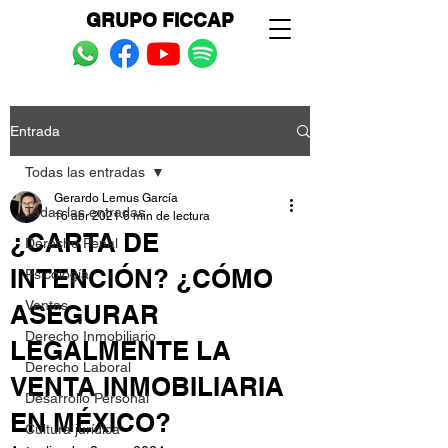
GRUPO FICCAP
Entrada
Todas las entradas
Gerardo Lemus García
Todas las entradas
16 abr 2021
6 min de lectura
¿CARTA DE
Derecho Penal
INTENCIÓN? ¿CÓMO
Psicología
Ventas
ASEGURAR
Derecho Inmobiliario
LEGALMENTE LA
Derecho Laboral
VENTA INMOBILIARIA
Desarrollo Personal
EN MÉXICO?
Cultura jurídica